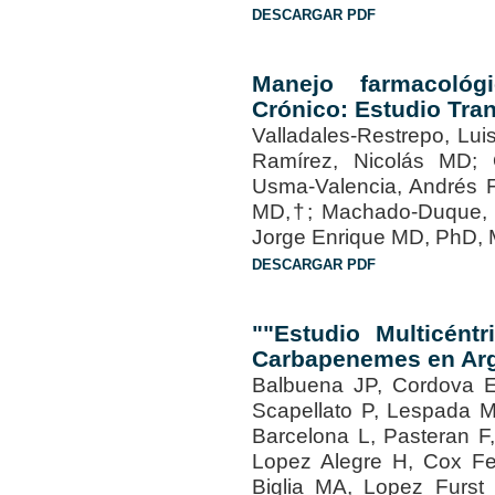
DESCARGAR PDF
Manejo farmacoló
Crónico: Estudio Tra
Valladales-Restrepo, L
Ramírez, Nicolás MD;
Usma-Valencia, Andrés 
MD,†; Machado-Duque, 
Jorge Enrique MD, PhD
DESCARGAR PDF
""Estudio Multicént
Carbapenemes en Ar
Balbuena JP, Cordova E
Scapellato P, Lespada M
Barcelona L, Pasteran F
Lopez Alegre H, Cox F
Biglia MA, Lopez Furst