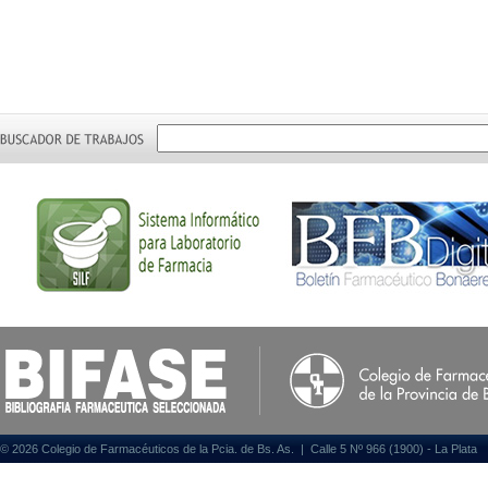
© 2026 Colegio de Farmacéuticos de la Pcia. de Bs. As. | Calle 5 Nº 966 (1900) - La Plata