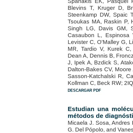
Spanakis EK, Pasquel 
Blevins T, Kruger D, 
Steenkamp DW, Spaic T,
Tsoukas MA, Raskin P, H
Singh LG, Davis GM, S
Casaubon L, Espinosa V
Levister C, O'Malley G, 
MR, Tardio V, Kurek C, 
Dean A, Dennis B, Froncz
J, Ipek A, Bzdick S, Atak
Dalton-Bakes CV, Moore A
Sasson-Katchalski R, C
Kollman C, Beck RW; 2I
DESCARGAR PDF
Estudian una molécu
métodos de diagnóst
Micaela J. Sosa, Andres I
G. Del Pópolo, and Vane