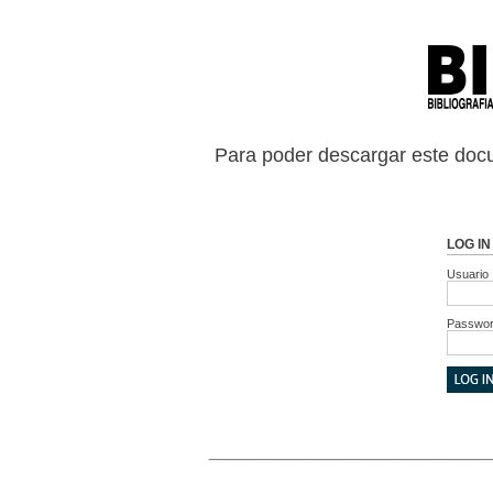
Para poder descargar este docu
LOG IN
Usuario
Passwo
_________________________