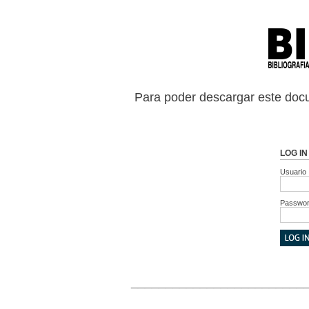
Para poder descargar este docu
LOG IN
Usuario
Passwo
_________________________