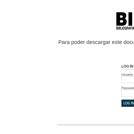
Para poder descargar este docu
LOG IN
Usuario
Passwo
_________________________