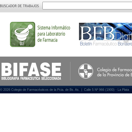
© 2026 Colegio de Farmacéuticos de la Pcia. de Bs. As. | Calle 5 Nº 966 (1900) - La Plata